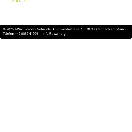
Zurück
© 2026 T-Wall GmbH · Gebäude D · Rowentastraße 7 · 63071 Offenbach am Main ·
Telefon +49-(0)69-419091 ·
info@t-wall.org