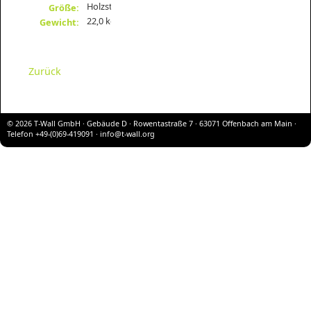
Holzstrukturen
Größe:
22,0 kg
Gewicht:
Zurück
© 2026 T-Wall GmbH · Gebäude D · Rowentastraße 7 · 63071 Offenbach am Main ·
Telefon +49-(0)69-419091 ·
info@t-wall.org