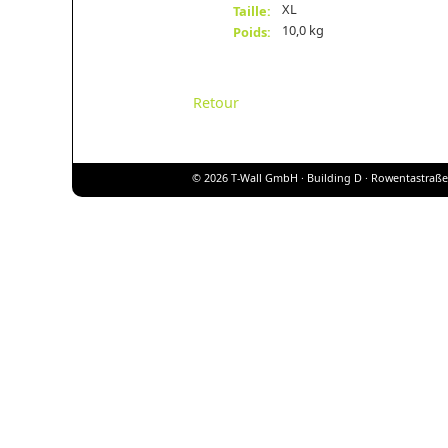
XL
Taille:
10,0 kg
Poids:
Retour
© 2026 T-Wall GmbH · Building D · Rowentastraße 