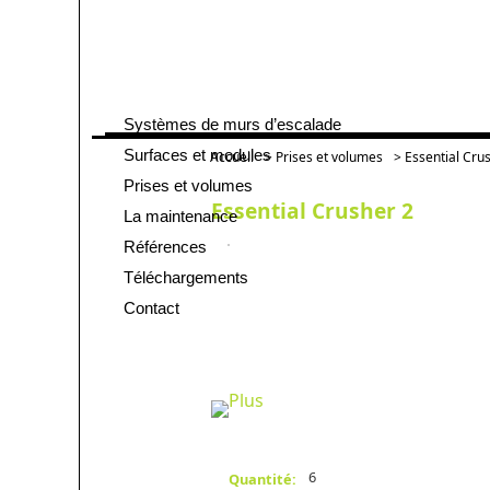
Systèmes de murs d’escalade
Aller
au
Surfaces et modules
Accueil
>
Prises et volumes
> Essential Cru
contenu
Prises et volumes
Essential Crusher 2
La maintenance
Références
Téléchargements
Contact
6
Quantité: