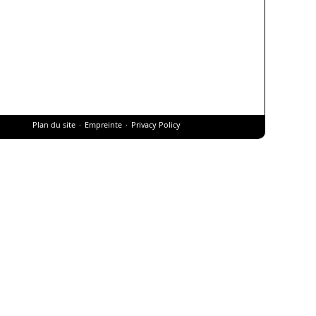
Plan du site
Empreinte
Privacy Policy
nu