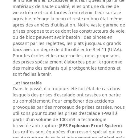
le monde entier. Exclusivement fabriquées à partir de
matériaux de haute qualité, elles ont une durée de
vie extrême et sont faciles à entretenir. Leur surface
agréable ménage la peau et reste en bon état même
après des années d’utilisation. Notre vaste gamme de
prises propose tout ce dont les constructeurs de voie
ou de bloc peuvent avoir besoin : des pinces en
passant par les réglettes, les plats jusqu’aux grands
bacs avec un degré de difficulté entre 3 et 11 (UIAA).
Pour les écoles et les maternelles, nous proposons
des prises spécialement élaborées pour l’ergonomie
des mains des enfants qui protègent les tendons et
sont faciles à tenir.
…et incassable
Dans le passé, il a toujours été fait état de cas dans
lesquels des prises d’escalade ont cassées en partie
ou complètement. Pour empêcher des accidents
provoqués par des morceaux de prises cassées, nous
utilisons pour toutes les prises d’escalade T-Wall à
partir d’un volume de 100cm3 la technologie
brevetée anti-rupture (
EPS Explosion Proof System
).
Les griffes sont équipées d’un ressort spécial qui en
cas de rupture de celle-ci intervenant en général près